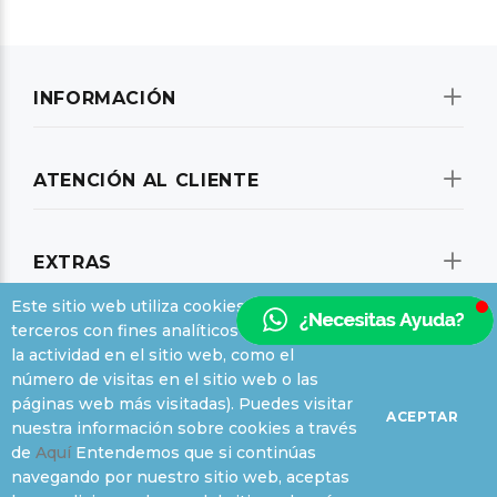
INFORMACIÓN
ATENCIÓN AL CLIENTE
EXTRAS
Este sitio web utiliza cookies propias y de
terceros con fines analíticos (medición de
SU CUENTA
la actividad en el sitio web, como el
número de visitas en el sitio web o las
páginas web más visitadas). Puedes visitar
ACEPTAR
SUSCRIBIRSE A NUESTRAS OFERTAS
nuestra información sobre cookies a través
de
Aquí
Entendemos que si continúas
navegando por nuestro sitio web, aceptas