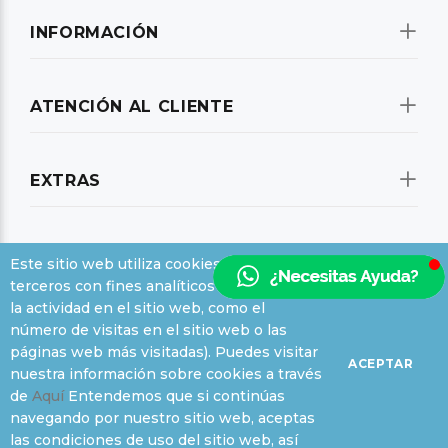
INFORMACIÓN
ATENCIÓN AL CLIENTE
EXTRAS
SU CUENTA
Este sitio web utiliza cookies propias y de
terceros con fines analíticos (medición de
la actividad en el sitio web, como el
SUSCRIBIRSE A NUESTRAS OFERTAS
número de visitas en el sitio web o las
páginas web más visitadas). Puedes visitar
ACEPTAR
nuestra información sobre cookies a través
de
Aquí
Entendemos que si continúas
navegando por nuestro sitio web, aceptas
las condiciones de uso del sitio web, así
Ir arriba