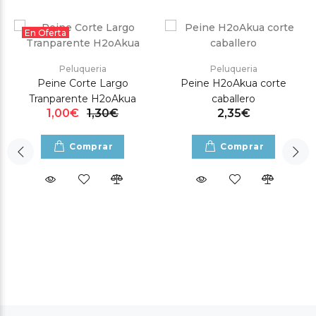
En Oferta
Peluqueria
Peluqueria
Peine Corte Largo
Peine H2oAkua corte
Tranparente H2oAkua
caballero
1,00€
1,30€
2,35€
Comprar
Comprar