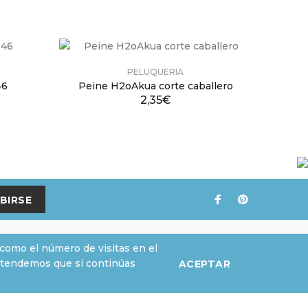
PELUQUERIA
46
Peine H2oAkua corte caballero
2,35€
BIRSE
, como el número de visitas en el
tendemos que si continúas
ACEPTAR
SU CUENTA
Su cuenta