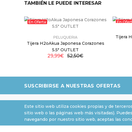
TAMBIÉN LE PUEDE INTERESAR
En Oferta
En Ofer
Tijera 
PELUQUERIA
Tijera H2oAkua Japonesa Corazones
5.5" OUTLET
29,99€
52,50€
SUSCRIBIRSE A NUESTRAS OFERTAS
Este sitio web utiliza cookies propias y de tercero
sitio web o las páginas web más visitadas). Puedes
INFORMACIÓN
ATENCI
navegando por nuestro sitio web, aceptas las condi
Sobre nosotros
Contacto