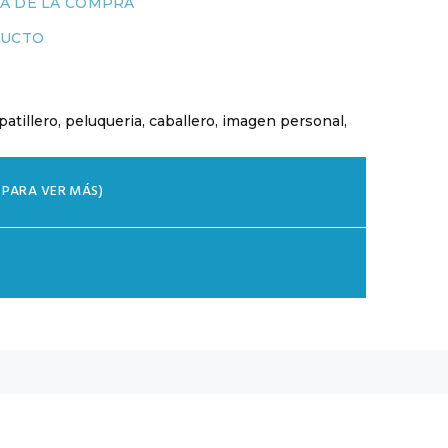
A DE LA COMPRA
UCTO
patillero
,
peluqueria
,
caballero
,
imagen personal
,
K PARA VER MÁS)