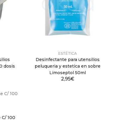
ESTÉTICA
ilios
Desinfectante para utensilios
20 dosis
peluqueria y estetica en sobre
Limoseptol 50ml
2,95€
 C/ 100