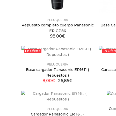
PELUQUERIA
Repuesto completo cuerpo Panasonic
Base Ca
ER GP86
98,00€
En Oferta
En Ofer
PELUQUERIA
Base cargador Panasonic ER1611 (
Carcasa
Repuestos )
8,00€
26,85€
Cuc
PELUQUERIA
Cargador Panasonic ER 16... (