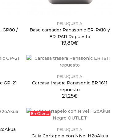
PELUQUERIA
R-GP80 /
Base cargador Panasonic ER-PA10 y
s
ER-PA11 Repuesto
19,80€
PELUQUERIA
ic GP-21
Carcasa trasera Panasonic ER 1611
repuesto
21,25€
En Oferta
H2oAkua
PELUQUERIA
Guia Cortapelo con Nivel H2oAkua