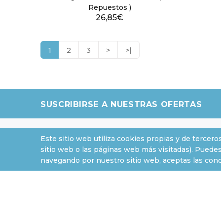
Repuestos )
26,85€
1
2
3
>
>|
SUSCRIBIRSE A NUESTRAS OFERTAS
Este sitio web utiliza cookies propias y de tercero
sitio web o las páginas web más visitadas). Puedes
INFORMACIÓN
ATENCI
navegando por nuestro sitio web, aceptas las condi
Sobre nosotros
Contacto
Política de Privacidad
SiteMap
Condiciones de uso y contratación
Aviso sobre Cookies