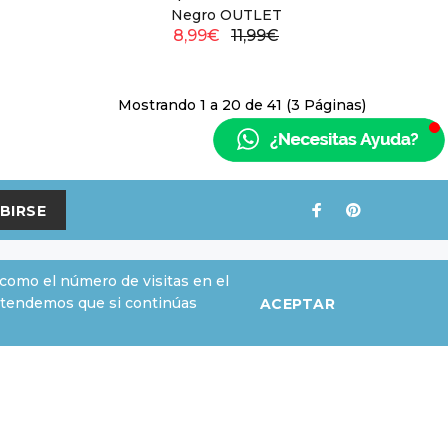
Negro OUTLET
8,99€
11,99€
Mostrando 1 a 20 de 41 (3 Páginas)
BIRSE
, como el número de visitas en el
tendemos que si continúas
ACEPTAR
SU CUENTA
Su cuenta
Historial de pedidos
Favoritos
Boletín de noticias