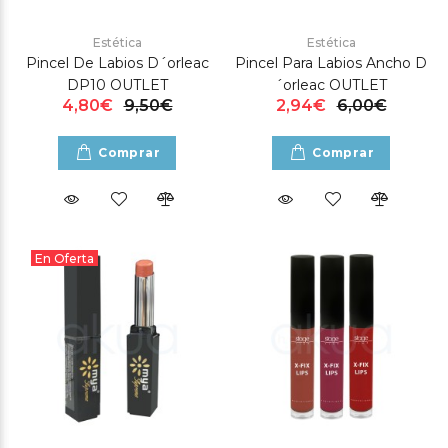
Estética
Estética
Pincel De Labios D´orleac
Pincel Para Labios Ancho D
DP10 OUTLET
´orleac OUTLET
4,80€
9,50€
2,94€
6,00€
Comprar
Comprar
En Oferta